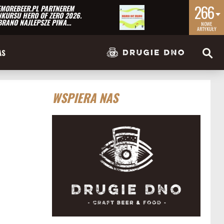
266
MOREBEER.PL PARTNEREM
KURSU HERO OF ZERO 2026.
RANO NAJLEPSZE PIWA…
NOWE
ARTYKUŁY
AS
WSPIERA NAS