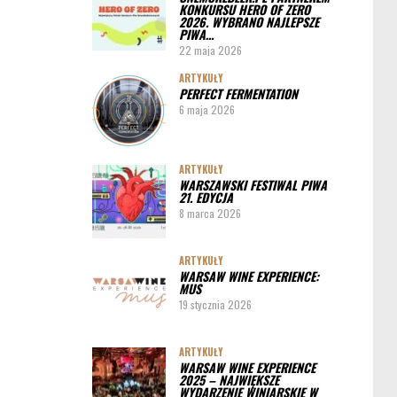
KONKURSU HERO OF ZERO
ARTYKUŁY
2026. WYBRANO NAJLEPSZE
PIWA…
Pędy chmielu – danie ekskluzywne
22 maja 2026
PORADY
ARTYKUŁY
PERFECT FERMENTATION
Jak działa instalacja do wyszynku piwa w
6 maja 2026
barze
ARTYKUŁY
WARSZAWSKI FESTIWAL PIWA
21. EDYCJA
8 marca 2026
ARTYKUŁY
WARSAW WINE EXPERIENCE:
MUS
19 stycznia 2026
ARTYKUŁY
WARSAW WINE EXPERIENCE
2025 – NAJWIĘKSZE
WYDARZENIE WINIARSKIE W