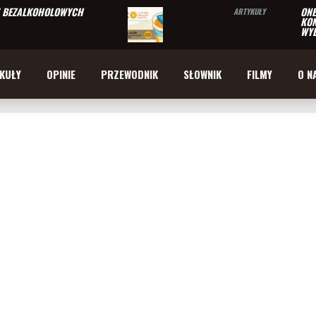
W BEZALKOHOLOWYCH
ONE
ARTYKUŁY
KON
WYB
KUŁY
OPINIE
PRZEWODNIK
SŁOWNIK
FILMY
O N