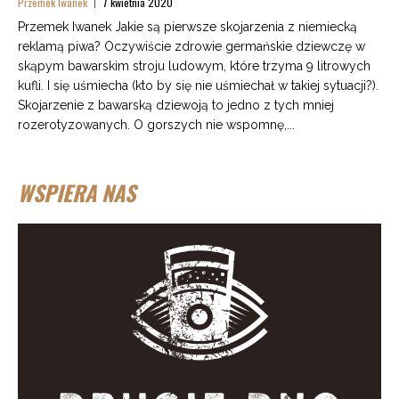
Przemek Iwanek
7 kwietnia 2020
Przemek Iwanek Jakie są pierwsze skojarzenia z niemiecką
reklamą piwa? Oczywiście zdrowie germańskie dziewczę w
skąpym bawarskim stroju ludowym, które trzyma 9 litrowych
kufli. I się uśmiecha (kto by się nie uśmiechał w takiej sytuacji?).
Skojarzenie z bawarską dziewoją to jedno z tych mniej
rozerotyzowanych. O gorszych nie wspomnę,...
WSPIERA NAS