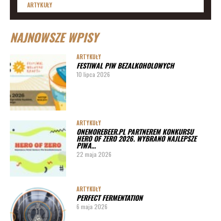
ARTYKUŁY
Lista imprez i festiwali piwnych 2020 – daty
NAJNOWSZE WPISY
ARTYKUŁY
Lista imprez i festiwali piwnych 2019
ARTYKUŁY
FESTIWAL PIW BEZALKOHOLOWYCH
ARTYKUŁY
10 lipca 2026
Lista imprez i festiwali piwnych 2020 – miasta
ARTYKUŁY
Pędy chmielu – danie ekskluzywne
ARTYKUŁY
ONEMOREBEER.PL PARTNEREM KONKURSU
PORADY
HERO OF ZERO 2026. WYBRANO NAJLEPSZE
PIWA…
Jak działa instalacja do wyszynku piwa w barze
22 maja 2026
ARTYKUŁY
PERFECT FERMENTATION
6 maja 2026