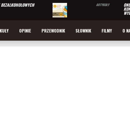
W BEZALKOHOLOWYCH
ONE
ARTYKUŁY
KON
WYB
KUŁY
OPINIE
PRZEWODNIK
SŁOWNIK
FILMY
O N