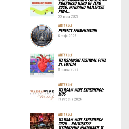
KONKURSU HERO OF ZERO
ARTYKUŁY
2026. WYBRANO NAJLEPSZE
PIWA…
Pędy chmielu – danie ekskluzywne
22 maja 2026
PORADY
ARTYKUŁY
PERFECT FERMENTATION
Jak działa instalacja do wyszynku piwa w
6 maja 2026
barze
ARTYKUŁY
WARSZAWSKI FESTIWAL PIWA
21. EDYCJA
8 marca 2026
ARTYKUŁY
WARSAW WINE EXPERIENCE:
MUS
19 stycznia 2026
ARTYKUŁY
WARSAW WINE EXPERIENCE
2025 – NAJWIĘKSZE
WYDARZENIE WINIARSKIE W