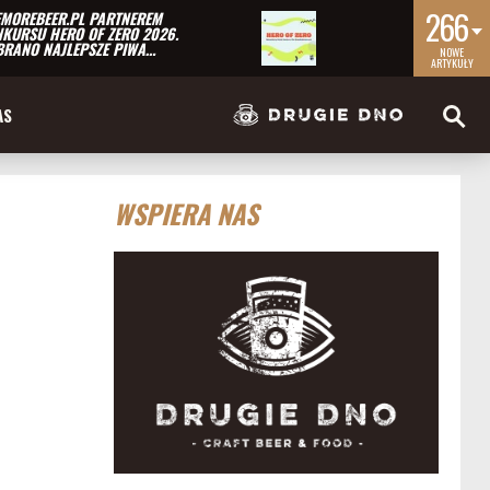
266
MOREBEER.PL PARTNEREM
KURSU HERO OF ZERO 2026.
RANO NAJLEPSZE PIWA…
NOWE
ARTYKUŁY
AS
WSPIERA NAS