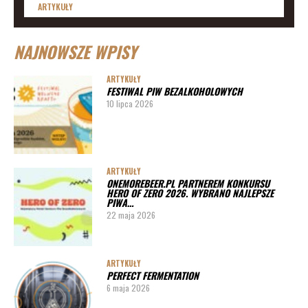
ARTYKUŁY
Lista imprez i festiwali piwnych 2020 – daty
NAJNOWSZE WPISY
ARTYKUŁY
Lista imprez i festiwali piwnych 2019
ARTYKUŁY
FESTIWAL PIW BEZALKOHOLOWYCH
ARTYKUŁY
10 lipca 2026
Lista imprez i festiwali piwnych 2020 – miasta
ARTYKUŁY
Pędy chmielu – danie ekskluzywne
ARTYKUŁY
ONEMOREBEER.PL PARTNEREM KONKURSU
PORADY
HERO OF ZERO 2026. WYBRANO NAJLEPSZE
PIWA…
Jak działa instalacja do wyszynku piwa w barze
22 maja 2026
ARTYKUŁY
PERFECT FERMENTATION
6 maja 2026