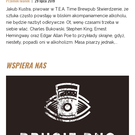
Przemek Iwanek
29 lipca 2019
Jakub Kustra, piwowar w T.E.A. Time Brewpub Stwierdzenie, że
sztuka często powstaję w bliskim akompaniamencie alkoholu,
nie będzie nazbyt odkrywcze. Ot, wenę czasami trzeba w
siebie wlać. Charles Bukowski, Stephen King, Ernest
Hemingway oraz Edgar Allan Poe to przykłady skrajne, gdyż,
niestety, popadli oni w alkoholizm. Masa pisarzy jednak,...
WSPIERA NAS