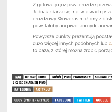
Z gotowego już piwa drożdże przeważ
Jednak zdarza się, np. w piwach psze
drożdżowy. Wówczas możemy z bliska
powstałoby ani piwo, ani cydr, ani wi
Powyższe punkty prezentują podsta
dużo więcej innych podobnych lub
c
to baza, z której można zrobić porz
TAGI
BROWAR
CHMIEL
DROŻDŻE
PIWO
PIWOWARSTWO
SUROWCE PI
Z CZEGO SKŁADA SIĘ PIWO
KATEGORIE
ARTYKUŁY
UDOSTĘPNIJ TEN ARTYKUŁ