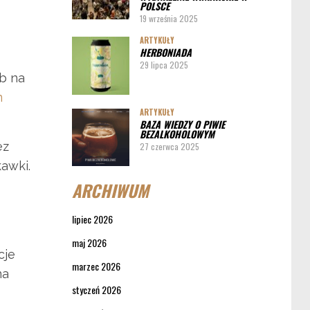
POLSCE
19 września 2025
ARTYKUŁY
HERBONIADA
29 lipca 2025
b na
m
ARTYKUŁY
BAZA WIEDZY O PIWIE
BEZALKOHOLOWYM
ez
27 czerwca 2025
kawki.
ARCHIWUM
lipiec 2026
maj 2026
cje
marzec 2026
na
styczeń 2026