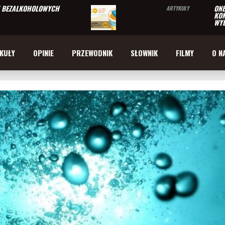
W BEZALKOHOLOWYCH
ONE
ARTYKUŁY
KON
WYB
KUŁY
OPINIE
PRZEWODNIK
SŁOWNIK
FILMY
O N