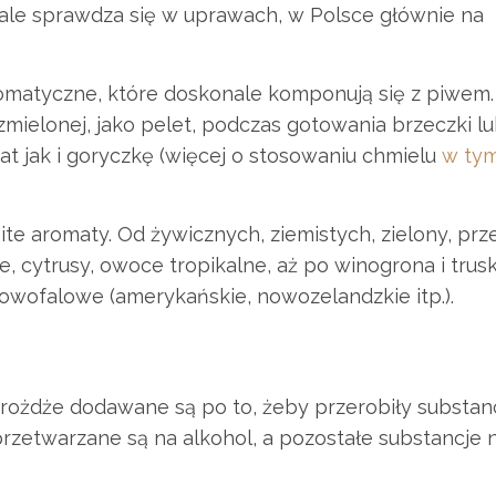
nale sprawdza się w uprawach, w Polsce głównie na
romatyczne, które doskonale komponują się z piwem.
ielonej, jako pelet, podczas gotowania brzeczki lu
t jak i goryczkę (więcej o stosowaniu chmielu
w ty
e aromaty. Od żywicznych, ziemistych, zielony, prz
 cytrusy, owoce tropikalne, aż po winogrona i trus
 nowofalowe (amerykańskie, nowozelandzkie itp.).
Drożdże dodawane są po to, żeby przerobiły substan
rzetwarzane są na alkohol, a pozostałe substancje 