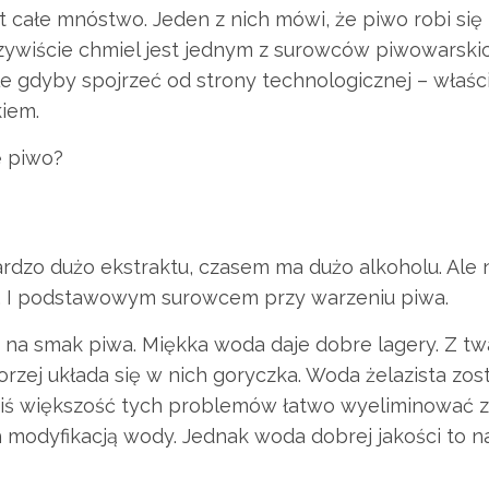
całe mnóstwo. Jeden z nich mówi, że piwo robi się 
zywiście chmiel jest jednym z surowców piwowarskic
e gdyby spojrzeć od strony technologicznej – właśc
kiem.
ę piwo?
rdzo dużo ekstraktu, czasem ma dużo alkoholu. Ale 
m. I podstawowym surowcem przy warzeniu piwa.
 na smak piwa. Miękka woda daje dobre lagery. Z tw
rzej układa się w nich goryczka. Woda żelazista zos
ziś większość tych problemów łatwo wyeliminować 
 modyfikacją wody. Jednak woda dobrej jakości to n