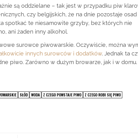
nie są oddzielane – tak jest w przypadku piw klar
nicznych, czy belgijskich, że na dnie pozostaje osad
 spotkać te niesamowite grzyby, bez których nie
no, ani żaden inny alkohol.
wowe surowce piwowarskie. Oczywiście, można wym
ałkowicie innych surowców i dodatków
. Jednak ta c
ądne piwo. Zarówno w dużym browarze, jak i w domu.
WOWARSKIE
SŁÓD
WODA
Z CZEGO POWSTAJE PIWO
Z CZEGO ROBI SIĘ PIWO