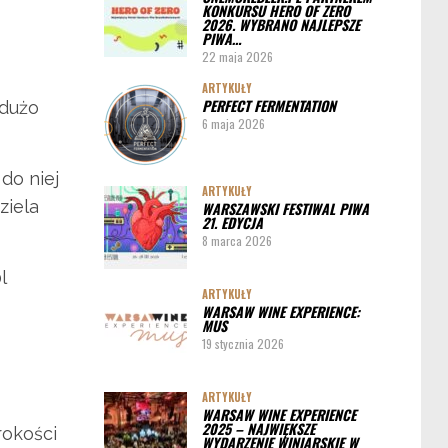
KONKURSU HERO OF ZERO
ARTYKUŁY
2026. WYBRANO NAJLEPSZE
PIWA…
Pędy chmielu – danie ekskluzywne
22 maja 2026
PORADY
ARTYKUŁY
PERFECT FERMENTATION
 dużo
Jak działa instalacja do wyszynku piwa w
6 maja 2026
barze
do niej
ARTYKUŁY
ziela
WARSZAWSKI FESTIWAL PIWA
21. EDYCJA
8 marca 2026
l
ARTYKUŁY
WARSAW WINE EXPERIENCE:
MUS
19 stycznia 2026
ARTYKUŁY
WARSAW WINE EXPERIENCE
2025 – NAJWIĘKSZE
rokości
WYDARZENIE WINIARSKIE W