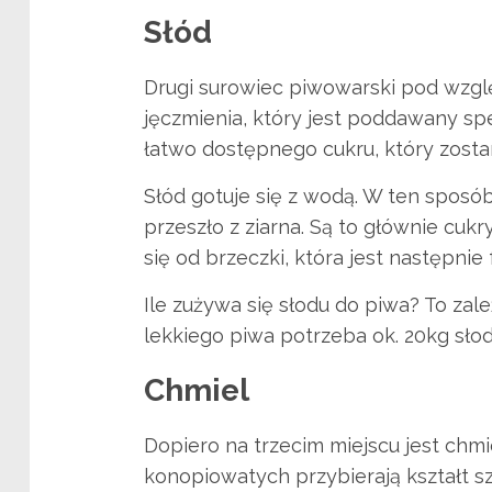
Słód
Drugi surowiec piwowarski pod wzglę
jęczmienia, który jest poddawany spe
łatwo dostępnego cukru, który zosta
Słód gotuje się z wodą. W ten sposób
przeszło z ziarna. Są to głównie cukr
się od brzeczki, która jest następni
Ile zużywa się słodu do piwa? To zale
lekkiego piwa potrzeba ok. 20kg słod
Chmiel
Dopiero na trzecim miejscu jest chmi
konopiowatych przybierają kształt s