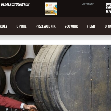
W BEZALKOHOLOWYCH
ONE
ARTYKUŁY
KON
WYB
KUŁY
OPINIE
PRZEWODNIK
SŁOWNIK
FILMY
O N