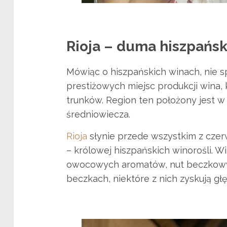
Rioja – duma hiszpańsk
Mówiąc o hiszpańskich winach, nie sp
prestiżowych miejsc produkcji wina, 
trunków. Region ten położony jest w p
średniowiecza.
Rioja
słynie przede wszystkim z czer
– królowej hiszpańskich winorośli. W
owocowych aromatów, nut beczkowych
beczkach, niektóre z nich zyskują gł