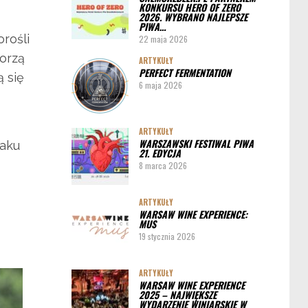
KONKURSU HERO OF ZERO
ARTYKUŁY
2026. WYBRANO NAJLEPSZE
PIWA…
Pędy chmielu – danie ekskluzywne
rośli
22 maja 2026
worzą
PORADY
ARTYKUŁY
PERFECT FERMENTATION
Jak działa instalacja do wyszynku piwa w
ą się
6 maja 2026
barze
ARTYKUŁY
WARSZAWSKI FESTIWAL PIWA
maku
21. EDYCJA
8 marca 2026
ARTYKUŁY
WARSAW WINE EXPERIENCE:
MUS
19 stycznia 2026
ARTYKUŁY
WARSAW WINE EXPERIENCE
2025 – NAJWIĘKSZE
WYDARZENIE WINIARSKIE W