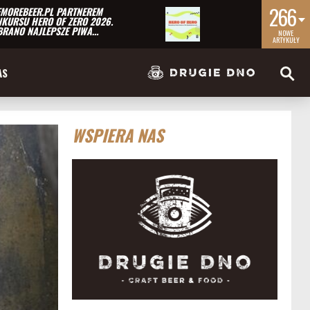
266
MOREBEER.PL PARTNEREM
KURSU HERO OF ZERO 2026.
RANO NAJLEPSZE PIWA…
NOWE
ARTYKUŁY
AS
WSPIERA NAS