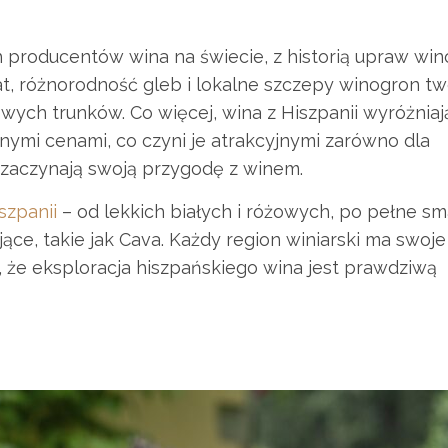
 producentów wina na świecie, z historią upraw wino
at, różnorodność gleb i lokalne szczepy winogron t
wych trunków. Co więcej, wina z Hiszpanii wyróżniaj
ępnymi cenami, co czyni je atrakcyjnymi zarówno dla
o zaczynają swoją przygodę z winem.
szpanii
– od lekkich białych i różowych, po pełne s
ce, takie jak Cava. Każdy region winiarski ma swoje
a, że eksploracja hiszpańskiego wina jest prawdziwą