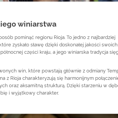
iego winiarstwa
osób pominąć regionu Rioja. To jedno z najbardziej
które zyskało sławę dzięki doskonałej jakości swoich
ółnocnej części kraju, a jego winiarska tradycja się
wonych win, które powstają głównie z odmiany Temp
ina z Rioja charakteryzują się harmonijnym połączen
 oraz aksamitną strukturą. Dzięki starzeniu w dę
ębię i wyjątkowy charakter.