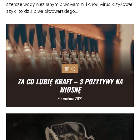
szersze wody nieznanym piwowarom. I choć wirus krzyżował
szyki, to dziś piwa piwowarskiego...
OPINIE
ZA CO LUBIĘ KRAFT – 3 POZYTYWY NA
WIOSNĘ
9 kwietnia 2021