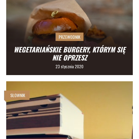
STYLE PIWA
5 piw, które przestały być modne
PRZEWODNIK
WEGETARIAŃSKIE BURGERY, KTÓRYM SIĘ
NIE OPRZESZ
23 stycznia 2020
SŁOWNIK