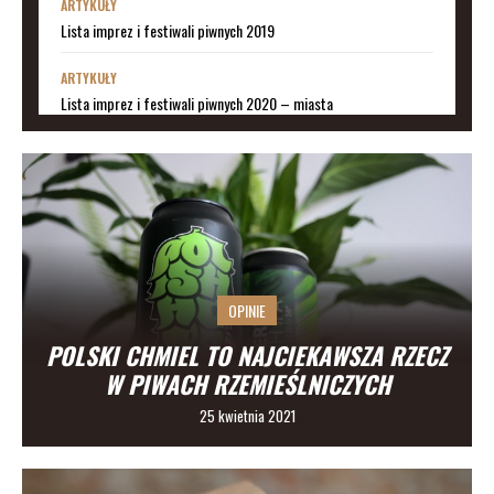
ARTYKUŁY
Lista imprez i festiwali piwnych 2019
ARTYKUŁY
Lista imprez i festiwali piwnych 2020 – miasta
ARTYKUŁY
Pędy chmielu – danie ekskluzywne
PORADY
Jak działa instalacja do wyszynku piwa w barze
ARTYKUŁY
OPINIE
Wielki test piw bezglutenowych
POLSKI CHMIEL TO NAJCIEKAWSZA RZECZ
PRZEWODNIK
W PIWACH RZEMIEŚLNICZYCH
Kraftowe puby w Warszawie, których możecie nie znać
25 kwietnia 2021
PRZEWODNIK
Piwo i piłka nożna, czyli gdzie obejrzeć mecz w Warszawie