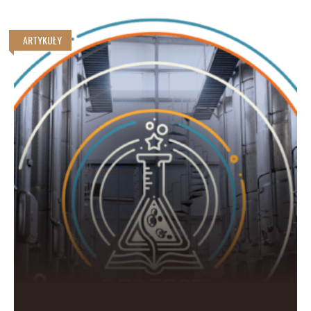
27-29 sierpnia 2021 r.
ARTYKUŁY
Poznański Lotny Festiwal Piwa, Poznań
2-5 września 2021 r.
11. Wrocławski Festiwal Dobrego Piwa, Wrocław
17-18 września 2021 r.
One More Beer Festival 2021, Kraków
7-9 października 2021 r.
12. Warszawski Festiwal Piwa, Warszawa
22-23 kwietnia 2022 r.
Beer Geek Madness SPACE RACE, Wrocław
11 czerwca 2022 r.
Festiwal Piwowarów Domowych 2022, Warszawa
15-16 lipca 2022 r.