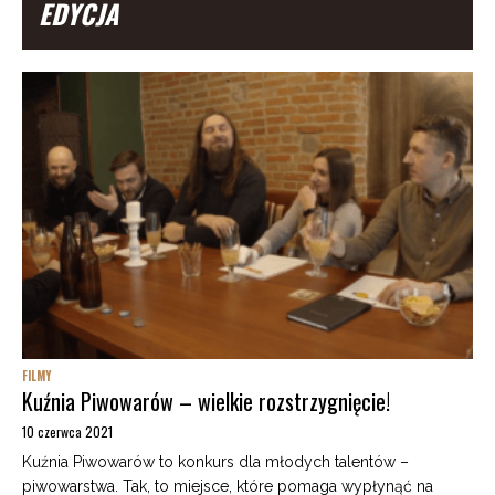
EDYCJA
FILMY
Kuźnia Piwowarów – wielkie rozstrzygnięcie!
10 czerwca 2021
Kuźnia Piwowarów to konkurs dla młodych talentów –
piwowarstwa. Tak, to miejsce, które pomaga wypłynąć na