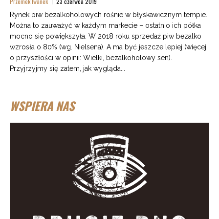
Przemek Iwanek
23 czerwca 2019
Rynek piw bezalkoholowych rośnie w błyskawicznym tempie.
Można to zauważyć w każdym markecie – ostatnio ich półka
mocno się powiększyła. W 2018 roku sprzedaż piw bezalko
wzrosła o 80% (wg. Nielsena). A ma być jeszcze lepiej (więcej
o przyszłości w opinii: Wielki, bezalkoholowy sen).
Przyjrzyjmy się zatem, jak wygląda...
WSPIERA NAS