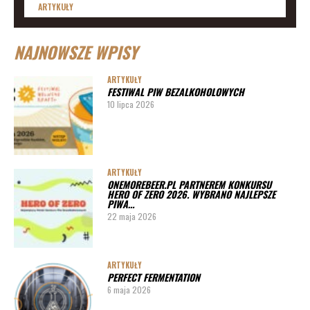
ARTYKUŁY
Lista imprez i festiwali piwnych 2020 – daty
NAJNOWSZE WPISY
ARTYKUŁY
Lista imprez i festiwali piwnych 2019
ARTYKUŁY
FESTIWAL PIW BEZALKOHOLOWYCH
ARTYKUŁY
10 lipca 2026
Lista imprez i festiwali piwnych 2020 – miasta
ARTYKUŁY
Pędy chmielu – danie ekskluzywne
ARTYKUŁY
ONEMOREBEER.PL PARTNEREM KONKURSU
PORADY
HERO OF ZERO 2026. WYBRANO NAJLEPSZE
PIWA…
Jak działa instalacja do wyszynku piwa w barze
22 maja 2026
ARTYKUŁY
PERFECT FERMENTATION
6 maja 2026