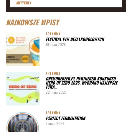
ARTYKUŁY
Lista imprez i festiwali piwnych 2020 – daty
NAJNOWSZE WPISY
ARTYKUŁY
Lista imprez i festiwali piwnych 2019
ARTYKUŁY
FESTIWAL PIW BEZALKOHOLOWYCH
ARTYKUŁY
10 lipca 2026
Lista imprez i festiwali piwnych 2020 – miasta
ARTYKUŁY
Pędy chmielu – danie ekskluzywne
ARTYKUŁY
ONEMOREBEER.PL PARTNEREM KONKURSU
PORADY
HERO OF ZERO 2026. WYBRANO NAJLEPSZE
PIWA…
Jak działa instalacja do wyszynku piwa w barze
22 maja 2026
ARTYKUŁY
PERFECT FERMENTATION
6 maja 2026