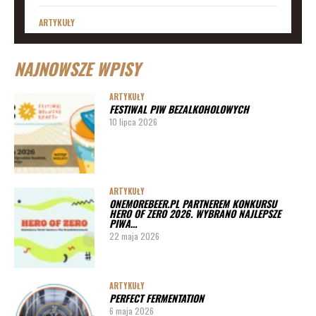
ARTYKUŁY
Lista imprez i festiwali piwnych 2020 – daty
NAJNOWSZE WPISY
ARTYKUŁY
Lista imprez i festiwali piwnych 2019
ARTYKUŁY
FESTIWAL PIW BEZALKOHOLOWYCH
ARTYKUŁY
10 lipca 2026
Lista imprez i festiwali piwnych 2020 – miasta
ARTYKUŁY
Pędy chmielu – danie ekskluzywne
ARTYKUŁY
ONEMOREBEER.PL PARTNEREM KONKURSU
PORADY
HERO OF ZERO 2026. WYBRANO NAJLEPSZE
PIWA…
Jak działa instalacja do wyszynku piwa w barze
22 maja 2026
ARTYKUŁY
PERFECT FERMENTATION
6 maja 2026