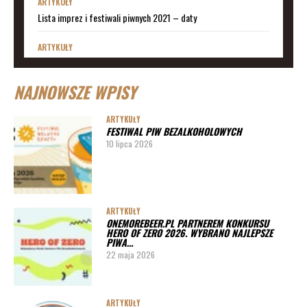
ARTYKUŁY
Lista imprez i festiwali piwnych 2021 – daty
ARTYKUŁY
Lista imprez i festiwali piwnych 2020 – daty
NAJNOWSZE WPISY
ARTYKUŁY
Lista imprez i festiwali piwnych 2019
ARTYKUŁY
FESTIWAL PIW BEZALKOHOLOWYCH
ARTYKUŁY
10 lipca 2026
Lista imprez i festiwali piwnych 2020 – miasta
ARTYKUŁY
Pędy chmielu – danie ekskluzywne
ARTYKUŁY
ONEMOREBEER.PL PARTNEREM KONKURSU
PORADY
HERO OF ZERO 2026. WYBRANO NAJLEPSZE
PIWA…
Jak działa instalacja do wyszynku piwa w barze
22 maja 2026
ARTYKUŁY