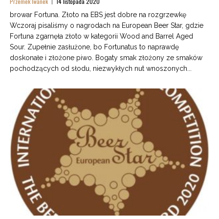
Przemek Iwanek
14 listopada 2020
browar Fortuna. Złoto na EBS jest dobre na rozgrzewkę
Wczoraj pisaliśmy o nagrodach na European Beer Star, gdzie
Fortuna zgarnęła złoto w kategorii Wood and Barrel Aged
Sour. Zupełnie zasłużone, bo Fortunatus to naprawdę
doskonałe i złożone piwo. Bogaty smak złożony ze smaków
pochodzących od słodu, niezwykłych nut wnoszonych...