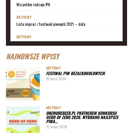
Wszystkie rodzaje IPA
ARTYKUŁY
Lista imprez i festiwali piwnych 2021 – daty
ARTYKUŁY
Lista imprez i festiwali piwnych 2020 – daty
NAJNOWSZE WPISY
ARTYKUŁY
Lista imprez i festiwali piwnych 2019
ARTYKUŁY
FESTIWAL PIW BEZALKOHOLOWYCH
ARTYKUŁY
10 lipca 2026
Lista imprez i festiwali piwnych 2020 – miasta
ARTYKUŁY
Pędy chmielu – danie ekskluzywne
ARTYKUŁY
ONEMOREBEER.PL PARTNEREM KONKURSU
PORADY
HERO OF ZERO 2026. WYBRANO NAJLEPSZE
PIWA…
Jak działa instalacja do wyszynku piwa w barze
22 maja 2026