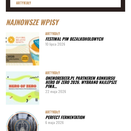
ARTYKUŁY
Lista imprez i festiwali piwnych 2020 – daty
NAJNOWSZE WPISY
ARTYKUŁY
Lista imprez i festiwali piwnych 2019
ARTYKUŁY
FESTIWAL PIW BEZALKOHOLOWYCH
ARTYKUŁY
10 lipca 2026
Lista imprez i festiwali piwnych 2020 – miasta
ARTYKUŁY
Pędy chmielu – danie ekskluzywne
ARTYKUŁY
ONEMOREBEER.PL PARTNEREM KONKURSU
PORADY
HERO OF ZERO 2026. WYBRANO NAJLEPSZE
PIWA…
Jak działa instalacja do wyszynku piwa w barze
22 maja 2026
ARTYKUŁY
PERFECT FERMENTATION
6 maja 2026