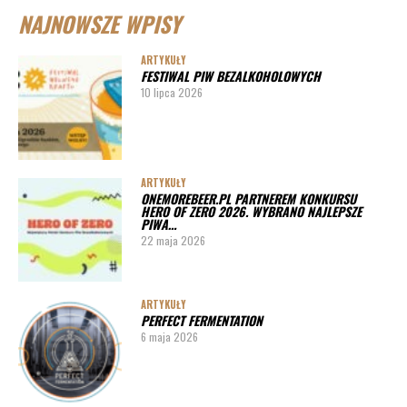
NAJNOWSZE WPISY
ARTYKUŁY
Lista imprez i festiwali piwnych 2019
ARTYKUŁY
FESTIWAL PIW BEZALKOHOLOWYCH
ARTYKUŁY
10 lipca 2026
Lista imprez i festiwali piwnych 2020 – miasta
ARTYKUŁY
Pędy chmielu – danie ekskluzywne
ARTYKUŁY
ONEMOREBEER.PL PARTNEREM KONKURSU
PORADY
HERO OF ZERO 2026. WYBRANO NAJLEPSZE
PIWA…
Jak działa instalacja do wyszynku piwa w barze
22 maja 2026
ARTYKUŁY
PERFECT FERMENTATION
6 maja 2026