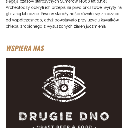
sięgają czasów starożytnych Sumerów (4000 lat p.n.e.).
Archeolodzy odkryli ich przepis na piwo orkiszowe, wyryty na
glinianej tabliczce. Piwo w starożytności różniło się znacząco
od współczesnego, gdyż powstawało przy użyciu kawałków
chleba, zrobionego z wysuszonych ziaren jęczmienia...
WSPIERA NAS