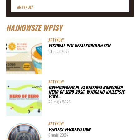
ARTYKUŁY
Lista imprez i festiwali piwnych 2020 – daty
NAJNOWSZE WPISY
ARTYKUŁY
Lista imprez i festiwali piwnych 2019
ARTYKUŁY
FESTIWAL PIW BEZALKOHOLOWYCH
ARTYKUŁY
10 lipca 2026
Lista imprez i festiwali piwnych 2020 – miasta
ARTYKUŁY
Pędy chmielu – danie ekskluzywne
ARTYKUŁY
ONEMOREBEER.PL PARTNEREM KONKURSU
PORADY
HERO OF ZERO 2026. WYBRANO NAJLEPSZE
PIWA…
Jak działa instalacja do wyszynku piwa w barze
22 maja 2026
ARTYKUŁY
PERFECT FERMENTATION
6 maja 2026