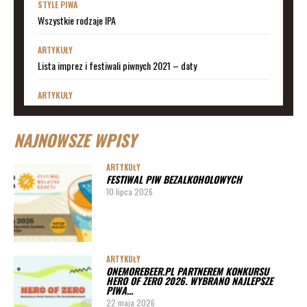
STYLE PIWA
Wszystkie rodzaje IPA
ARTYKUŁY
Lista imprez i festiwali piwnych 2021 – daty
ARTYKUŁY
Lista imprez i festiwali piwnych 2020 – daty
NAJNOWSZE WPISY
ARTYKUŁY
Lista imprez i festiwali piwnych 2019
ARTYKUŁY
FESTIWAL PIW BEZALKOHOLOWYCH
ARTYKUŁY
10 lipca 2026
Lista imprez i festiwali piwnych 2020 – miasta
ARTYKUŁY
Pędy chmielu – danie ekskluzywne
ARTYKUŁY
ONEMOREBEER.PL PARTNEREM KONKURSU
PORADY
HERO OF ZERO 2026. WYBRANO NAJLEPSZE
PIWA…
Jak działa instalacja do wyszynku piwa w barze
22 maja 2026