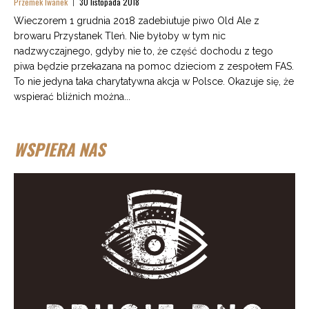
Przemek Iwanek
30 listopada 2018
Wieczorem 1 grudnia 2018 zadebiutuje piwo Old Ale z
browaru Przystanek Tleń. Nie byłoby w tym nic
nadzwyczajnego, gdyby nie to, że część dochodu z tego
piwa będzie przekazana na pomoc dzieciom z zespołem FAS.
To nie jedyna taka charytatywna akcja w Polsce. Okazuje się, że
wspierać bliźnich można...
WSPIERA NAS