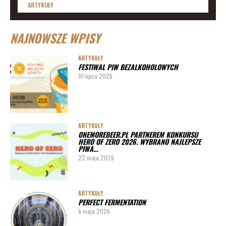
ARTYKUŁY
Lista imprez i festiwali piwnych 2020 – daty
NAJNOWSZE WPISY
ARTYKUŁY
Lista imprez i festiwali piwnych 2019
ARTYKUŁY
FESTIWAL PIW BEZALKOHOLOWYCH
ARTYKUŁY
10 lipca 2026
Lista imprez i festiwali piwnych 2020 – miasta
ARTYKUŁY
Pędy chmielu – danie ekskluzywne
ARTYKUŁY
ONEMOREBEER.PL PARTNEREM KONKURSU
PORADY
HERO OF ZERO 2026. WYBRANO NAJLEPSZE
PIWA…
Jak działa instalacja do wyszynku piwa w barze
22 maja 2026
ARTYKUŁY
PERFECT FERMENTATION
6 maja 2026