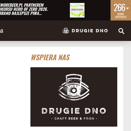
266
MOREBEER.PL PARTNEREM
KURSU HERO OF ZERO 2026.
RANO NAJLEPSZE PIWA…
NOWE
ARTYKUŁY
AS
WSPIERA NAS