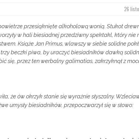
26 list
 powietrze przesiąknięte alkoholową wonią. Stukot drew
tworzyły w hali biesiadnej przedziwny spektakl, który nie 
wem. Książe Jan Primus, wlawszy w siebie solidne pok
a trzy beczki piwa, by uraczyć biesiadników dawką solidn
ebić się, przez ten werbalny galimatias, zakrzyknął z moc
iła, że ów okrzyk stanie się wyraźnie słyszalny. Wzlecia
zeźwe umysły biesiadników, przepoczwarzył się w słowo: