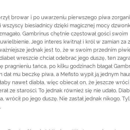
rzył browar i po uwarzeniu pierwszego piwa zorgan
 i wszyscy biesiadnicy dzięki magicznej mocy dzwon
ę wzmagało. Gambrinus chętnie częstował gości swoim
wielbienie. Jego interes kwitnął i król w zamian za z
ważniejsze jednak jest to, że w swoim przednim piwi
iabeł wreszcie chciał odebrać jego duszę, ten zagra
ę pragnieniu tańca, po kilku godzinach błagał Gambr
n dał mu beczkę piwa, a Mefisto wypił ją jednym hau
łaby nawet diabła, więc obiecał on, że jeszcze wróci
ł ze starości. To jednak również się nie udało. Diab
, wrócił po jego duszę. Nie zastał jednak nikogo. Ty
.