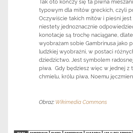
Tak oto kończy się ta piwna mieszan
typowym dla mitów greckich, czyli p
Oczywiście takich mitów i pieśni jes
niestety jednoznacznie odpowiedzieć
konotacje są trochę naciągane, dlateg
wyobrażam sobie Gambrinusa jako pos
ludzkiej wyobraźni, w postaci różnyc
dziedzictwo. Jest symbolem radosne
piwa. Gdy będziesz więc w jednej z t
chmielu, królu piwa, Noemu jęczmien
Obraz:
Wikimedia Commons