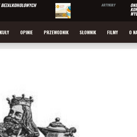
W BEZALKOHOLOWYCH
ONE
ARTYKUŁY
KON
WYB
KUŁY
OPINIE
PRZEWODNIK
SŁOWNIK
FILMY
O N