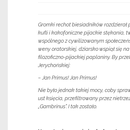
Gromki rechot biesiadników rozdzierał
kufli i kakofoniczne pijackie stękania, 
wspólnego z cywilizowanym społeczeńst
weny oratorskiej, dziarsko wspiął się n
filozoficzno-pijackiej paplaniny. By prz
Jerychońskiej:
– Jan Primus! Jan Primus!
Nie było jednak takiej mocy, coby spraw
ust księcia, przefiltrowany przez nietr
„Gambrinus”. I tak zostało.