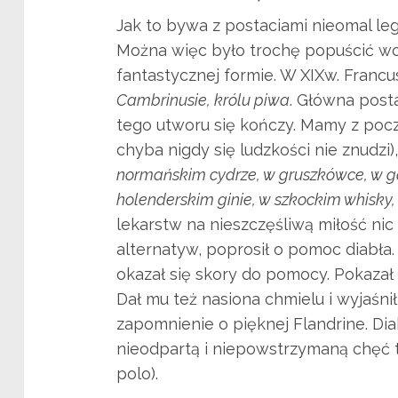
Jak to bywa z postaciami nieomal leg
Można więc było trochę popuścić wod
fantastycznej formie. W XIXw. Francu
Cambrinusie, królu piwa
. Główna post
tego utworu się kończy. Mamy z pocz
chyba nigdy się ludzkości nie znudzi
normańskim cydrze, w gruszkówce, w ga
holenderskim ginie, w szkockim whisky,
lekarstw na nieszczęśliwą miłość ni
alternatyw, poprosił o pomoc diabła. 
okazał się skory do pomocy. Pokazał m
Dał mu też nasiona chmielu i wyjaśnił
zapomnienie o pięknej Flandrine. Di
nieodpartą i niepowstrzymaną chęć t
polo).