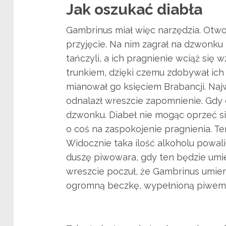
Jak oszukać diabła
Gambrinus miał więc narzędzia. Otwo
przyjęcie. Na nim zagrał na dzwonku
tańczyli, a ich pragnienie wciąż si
trunkiem, dzięki czemu zdobywał ich u
mianował go księciem Brabancji. Naj
odnalazł wreszcie zapomnienie. Gdy d
dzwonku. Diabeł nie mogąc oprzeć si
o coś na zaspokojenie pragnienia. Te
Widocznie taka ilość alkoholu powali
duszę piwowara, gdy ten będzie umiera
wreszcie poczuł, że Gambrinus umiera
ogromną beczkę, wypełnioną piwem