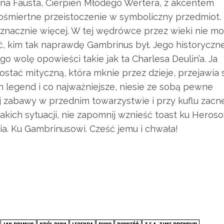
ina Fausta, Cierpień Młodego Wertera, z akcentem
ośmiertne przeistoczenie w symboliczny przedmiot.
t znacznie więcej. W tej wędrówce przez wieki nie m
, kim tak naprawdę Gambrinus był. Jego historyczn
o wolę opowieści takie jak ta Charlesa Deulin’a. Ja
tać mityczną, która mknie przez dzieje, przejawia 
h legend i co najważniejsze, niesie ze sobą pewne
j zabawy w przednim towarzystwie i przy kuflu zacn
akich sytuacji, nie zapomnij wznieść toast ku Heros
ia. Ku Gambrinusowi. Cześć jemu i chwała!