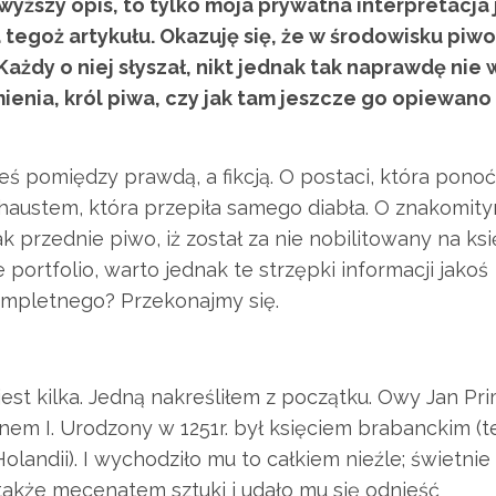
yższy opis, to tylko moja prywatna interpretacja 
a tegoż artykułu. Okazuję się, że w środowisku pi
Każdy o niej słyszał, nikt jednak tak naprawdę nie 
ienia, król piwa, czy jak tam jeszcze go opiewano
ś pomiędzy prawdą, a fikcją. O postaci, która ponoć
haustem, która przepiła samego diabła. O znakomit
k przednie piwo, iż został za nie nobilitowany na ksi
portfolio, warto jednak te strzępki informacji jakoś
ompletnego? Przekonajmy się.
i jest kilka. Jedną nakreśliłem z początku. Owy Jan Pr
Janem I. Urodzony w 1251r. był księciem brabanckim (t
olandii). I wychodziło mu to całkiem nieźle; świetnie
ł także mecenatem sztuki i udało mu się odnieść