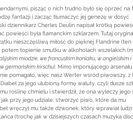
endarnymi, pisząc o nich trudno było się oprzeć na 
zę fantazji i zacząć tłumaczyć jej genezę w dosyć
ski dziennikarz Cherles Deulin napisał krótką powieś
ać powieści była flamanckim szklarzem. Tutaj orygin
ątku nieszczęśliwą miłość do pięknej Flandrine (ten
), potem topienie smutku w alkoholach wszelakich (m
lijskim miodzie, we francuskim koniaku, w angielskim i
 w germańskim kirschu).
Mimo imponującego arsenału
c nie pomagało, więc nasz Werter wśród piwowszy, z
Diabeł za jego ulubioną formę waluty, czyli dusze szk
u roślinę chmielu i stwierdził, że ona wyleczy jego 
 jak przy jego udziale, stworzyć piwo, które da mu
abeł wręczył mu także dzwonek, który wprawiał ludzi
ańca (trochę jak w dzisiejszych czasach muzyka dis