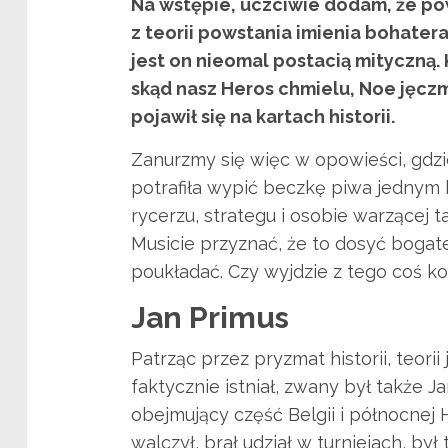
Na wstępie, uczciwie dodam, że pow
z teorii powstania imienia bohater
jest on nieomal postacią mityczną. 
skąd nasz Heros chmielu, Noe jęczm
pojawił się na kartach historii.
Zanurzmy się więc w opowieści, gdzie
potrafiła wypić beczkę piwa jednym 
rycerzu, strategu i osobie warzącej ta
Musicie przyznać, że to dosyć bogate 
poukładać. Czy wyjdzie z tego coś k
Jan Primus
Patrząc przez pryzmat historii, teori
faktycznie istniał, zwany był także 
obejmujący część Belgii i północnej H
walczył, brał udział w turniejach, by