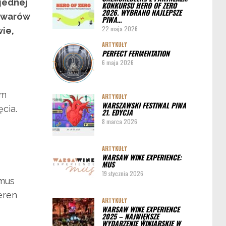
jednej
KONKURSU HERO OF ZERO
ARTYKUŁY
2026. WYBRANO NAJLEPSZE
wowarów
PIWA…
Pędy chmielu – danie ekskluzywne
22 maja 2026
wie,
PORADY
ARTYKUŁY
PERFECT FERMENTATION
Jak działa instalacja do wyszynku piwa w
6 maja 2026
barze
ym
ARTYKUŁY
WARSZAWSKI FESTIWAL PIWA
ęcia.
21. EDYCJA
8 marca 2026
ARTYKUŁY
WARSAW WINE EXPERIENCE:
MUS
19 stycznia 2026
imus
eren
ARTYKUŁY
WARSAW WINE EXPERIENCE
2025 – NAJWIĘKSZE
WYDARZENIE WINIARSKIE W