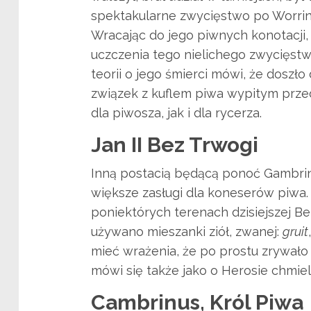
spektakularne zwycięstwo po Worring
Wracając do jego piwnych konotacji
uczczenia tego nielichego zwycięstwo
teorii o jego śmierci mówi, że doszło
związek z kuflem piwa wypitym przed
dla piwosza, jak i dla rycerza.
Jan II Bez Trwogi
Inną postacią będącą ponoć Gambrinus
większe zasługi dla koneserów piwa. 
poniektórych terenach dzisiejszej Be
używano mieszanki ziół, zwanej:
gruit
mieć wrażenia, że po prostu zrywało 
mówi się także jako o Herosie chmie
Cambrinus, Król Piwa