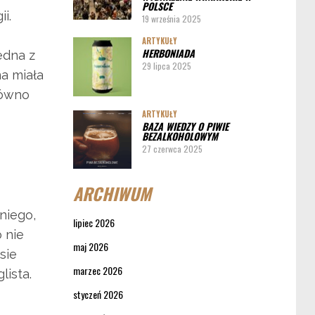
POLSCE
i.
19 września 2025
ARTYKUŁY
HERBONIADA
edna z
29 lipca 2025
na miała
równo
ARTYKUŁY
BAZA WIEDZY O PIWIE
BEZALKOHOLOWYM
27 czerwca 2025
ARCHIWUM
niego,
lipiec 2026
o nie
maj 2026
sie
marzec 2026
lista.
styczeń 2026