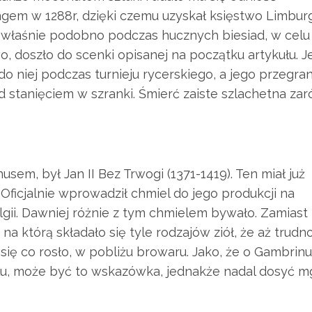
em w 1288r, dzięki czemu uzyskał księstwo Limburgi
, właśnie podobno podczas hucznych biesiad, w celu
, doszło do scenki opisanej na początku artykułu. J
 do niej podczas turnieju rycerskiego, a jego przegra
 stanięciem w szranki. Śmierć zaiste szlachetna za
em, był Jan II Bez Trwogi (1371-1419). Ten miał już
Oficjalnie wprowadził chmiel do jego produkcji na
lgii. Dawniej różnie z tym chmielem bywało. Zamiast 
, na którą składało się tyle rodzajów ziół, że aż trudn
się co rosło, w pobliżu browaru. Jako, że o Gambrinu
lu, może być to wskazówka, jednakże nadal dosyć mg