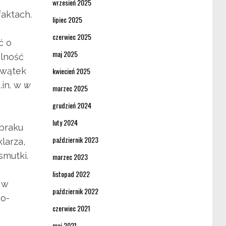
wrzesień 2025
faktach.
lipiec 2025
czerwiec 2025
ć o
maj 2025
alność
 wątek
kwiecień 2025
.in. w
w
marzec 2025
grudzień 2024
luty 2024
 braku
październik 2023
larza,
smutki.
marzec 2023
listopad 2022
 w
październik 2022
co-
czerwiec 2021
maj 2021