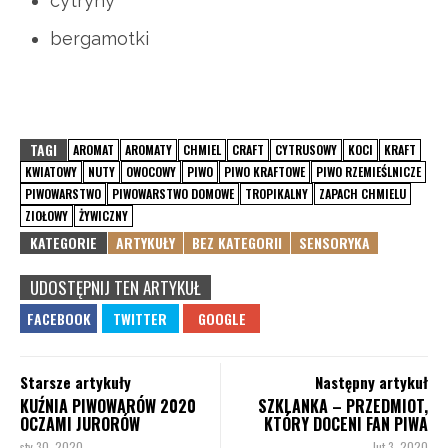
cytryny
bergamotki
TAGI
AROMAT
AROMATY
CHMIEL
CRAFT
CYTRUSOWY
KOCI
KRAFT
KWIATOWY
NUTY
OWOCOWY
PIWO
PIWO KRAFTOWE
PIWO RZEMIEŚLNICZE
PIWOWARSTWO
PIWOWARSTWO DOMOWE
TROPIKALNY
ZAPACH CHMIELU
ZIOŁOWY
ŻYWICZNY
KATEGORIE
ARTYKUŁY
BEZ KATEGORII
SENSORYKA
UDOSTĘPNIJ TEN ARTYKUŁ
Starsze artykuły
Następny artykuł
KUŹNIA PIWOWARÓW 2020
SZKLANKA – PRZEDMIOT,
OCZAMI JURORÓW
KTÓRY DOCENI FAN PIWA
sty 30, 2020
lut 3, 2020