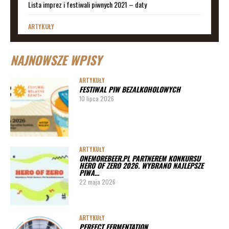
Lista imprez i festiwali piwnych 2021 – daty
ARTYKUŁY
Lista imprez i festiwali piwnych 2020 – daty
NAJNOWSZE WPISY
ARTYKUŁY
Lista imprez i festiwali piwnych 2019
ARTYKUŁY
FESTIWAL PIW BEZALKOHOLOWYCH
ARTYKUŁY
10 lipca 2026
Lista imprez i festiwali piwnych 2020 – miasta
ARTYKUŁY
Pędy chmielu – danie ekskluzywne
ARTYKUŁY
ONEMOREBEER.PL PARTNEREM KONKURSU
PORADY
HERO OF ZERO 2026. WYBRANO NAJLEPSZE
PIWA…
Jak działa instalacja do wyszynku piwa w barze
22 maja 2026
ARTYKUŁY
PERFECT FERMENTATION