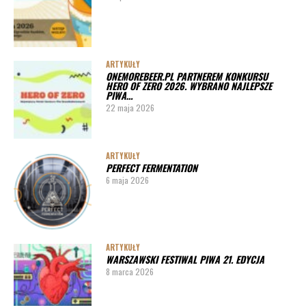
Lista imprez i festiwali piwnych 2020 – miasta
ARTYKUŁY
Pędy chmielu – danie ekskluzywne
ARTYKUŁY
ONEMOREBEER.PL PARTNEREM KONKURSU
PORADY
HERO OF ZERO 2026. WYBRANO NAJLEPSZE
PIWA…
Jak działa instalacja do wyszynku piwa w barze
22 maja 2026
ARTYKUŁY
PERFECT FERMENTATION
6 maja 2026
ARTYKUŁY
WARSZAWSKI FESTIWAL PIWA 21. EDYCJA
8 marca 2026