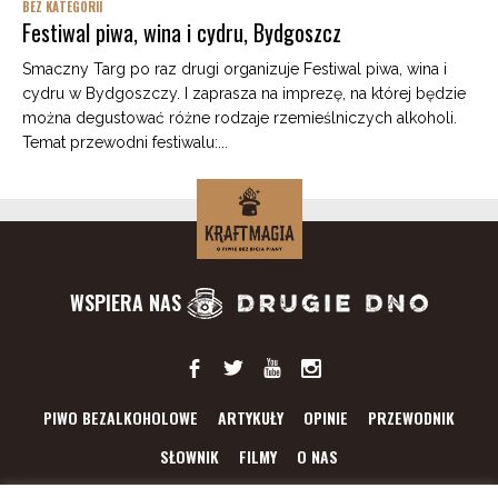
BEZ KATEGORII
Festiwal piwa, wina i cydru, Bydgoszcz
Smaczny Targ po raz drugi organizuje Festiwal piwa, wina i
cydru w Bydgoszczy. I zaprasza na imprezę, na której będzie
można degustować różne rodzaje rzemieślniczych alkoholi.
Temat przewodni festiwalu:...
WSPIERA NAS
PIWO BEZALKOHOLOWE
ARTYKUŁY
OPINIE
PRZEWODNIK
SŁOWNIK
FILMY
O NAS