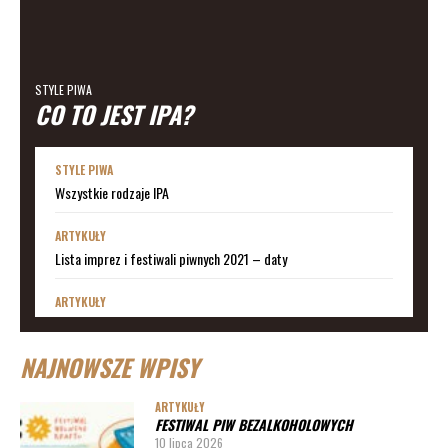
STYLE PIWA
CO TO JEST IPA?
STYLE PIWA
Wszystkie rodzaje IPA
ARTYKUŁY
Lista imprez i festiwali piwnych 2021 – daty
ARTYKUŁY
Lista imprez i festiwali piwnych 2020 – daty
NAJNOWSZE WPISY
ARTYKUŁY
Lista imprez i festiwali piwnych 2019
ARTYKUŁY
FESTIWAL PIW BEZALKOHOLOWYCH
ARTYKUŁY
10 lipca 2026