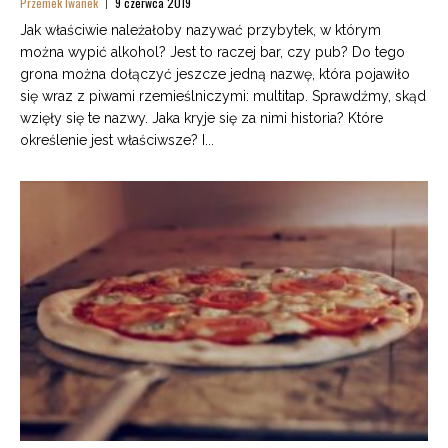
Przemek Iwanek
9 czerwca 2019
Jak właściwie należałoby nazywać przybytek, w którym
można wypić alkohol? Jest to raczej bar, czy pub? Do tego
grona można dołączyć jeszcze jedną nazwę, która pojawiło
się wraz z piwami rzemieślniczymi: multitap. Sprawdźmy, skąd
wzięły się te nazwy. Jaka kryje się za nimi historia? Które
określenie jest właściwsze? I...