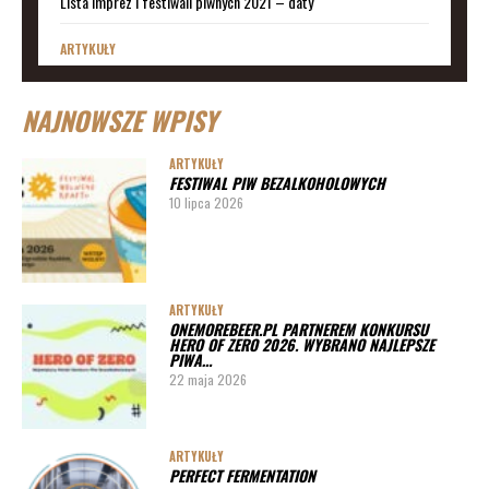
Lista imprez i festiwali piwnych 2021 – daty
ARTYKUŁY
Lista imprez i festiwali piwnych 2020 – daty
NAJNOWSZE WPISY
ARTYKUŁY
Lista imprez i festiwali piwnych 2019
ARTYKUŁY
FESTIWAL PIW BEZALKOHOLOWYCH
ARTYKUŁY
10 lipca 2026
Lista imprez i festiwali piwnych 2020 – miasta
ARTYKUŁY
Pędy chmielu – danie ekskluzywne
ARTYKUŁY
ONEMOREBEER.PL PARTNEREM KONKURSU
PORADY
HERO OF ZERO 2026. WYBRANO NAJLEPSZE
PIWA…
Jak działa instalacja do wyszynku piwa w barze
22 maja 2026
ARTYKUŁY
PERFECT FERMENTATION