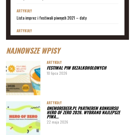
ARTYKUŁY
Lista imprez i festiwali piwnych 2021 – daty
ARTYKUŁY
Lista imprez i festiwali piwnych 2020 – daty
NAJNOWSZE WPISY
ARTYKUŁY
Lista imprez i festiwali piwnych 2019
ARTYKUŁY
FESTIWAL PIW BEZALKOHOLOWYCH
ARTYKUŁY
10 lipca 2026
Lista imprez i festiwali piwnych 2020 – miasta
ARTYKUŁY
Pędy chmielu – danie ekskluzywne
ARTYKUŁY
ONEMOREBEER.PL PARTNEREM KONKURSU
PORADY
HERO OF ZERO 2026. WYBRANO NAJLEPSZE
PIWA…
Jak działa instalacja do wyszynku piwa w barze
22 maja 2026