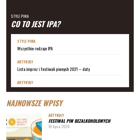
STYLE PIWA
CO TO JEST IPA?
STYLE PIWA
Wszystkie rodzaje IPA
ARTYKUŁY
Lista imprez i festiwali piwnych 2021 – daty
ARTYKUŁY
Lista imprez i festiwali piwnych 2020 – daty
NAJNOWSZE WPISY
ARTYKUŁY
Lista imprez i festiwali piwnych 2019
ARTYKUŁY
FESTIWAL PIW BEZALKOHOLOWYCH
ARTYKUŁY
10 lipca 2026
Lista imprez i festiwali piwnych 2020 – miasta