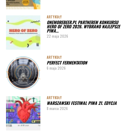
ARTYKUŁY
Pędy chmielu – danie ekskluzywne
ARTYKUŁY
ONEMOREBEER.PL PARTNEREM KONKURSU
PORADY
HERO OF ZERO 2026. WYBRANO NAJLEPSZE
PIWA…
Jak działa instalacja do wyszynku piwa w barze
22 maja 2026
ARTYKUŁY
PERFECT FERMENTATION
6 maja 2026
ARTYKUŁY
WARSZAWSKI FESTIWAL PIWA 21. EDYCJA
8 marca 2026