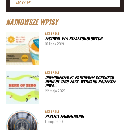
ARTYKUŁY
Lista imprez i festiwali piwnych 2020 – daty
NAJNOWSZE WPISY
ARTYKUŁY
Lista imprez i festiwali piwnych 2019
ARTYKUŁY
FESTIWAL PIW BEZALKOHOLOWYCH
ARTYKUŁY
10 lipca 2026
Lista imprez i festiwali piwnych 2020 – miasta
ARTYKUŁY
Pędy chmielu – danie ekskluzywne
ARTYKUŁY
ONEMOREBEER.PL PARTNEREM KONKURSU
PORADY
HERO OF ZERO 2026. WYBRANO NAJLEPSZE
PIWA…
Jak działa instalacja do wyszynku piwa w barze
22 maja 2026
ARTYKUŁY
PERFECT FERMENTATION
6 maja 2026