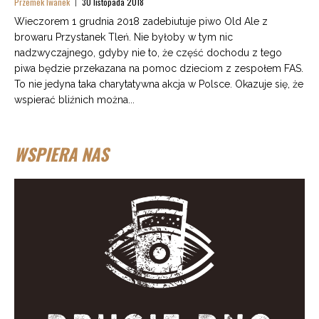
Przemek Iwanek
30 listopada 2018
Wieczorem 1 grudnia 2018 zadebiutuje piwo Old Ale z
browaru Przystanek Tleń. Nie byłoby w tym nic
nadzwyczajnego, gdyby nie to, że część dochodu z tego
piwa będzie przekazana na pomoc dzieciom z zespołem FAS.
To nie jedyna taka charytatywna akcja w Polsce. Okazuje się, że
wspierać bliźnich można...
WSPIERA NAS