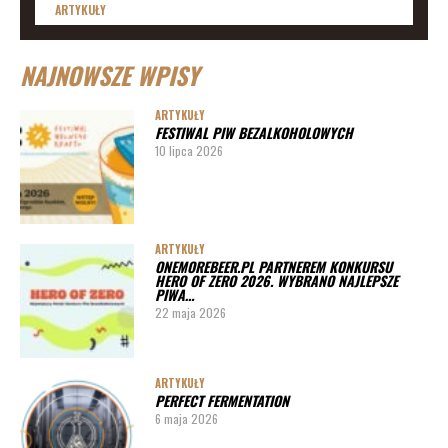
ARTYKUŁY
Lista imprez i festiwali piwnych 2020 – daty
NAJNOWSZE WPISY
ARTYKUŁY
Lista imprez i festiwali piwnych 2019
ARTYKUŁY
FESTIWAL PIW BEZALKOHOLOWYCH
ARTYKUŁY
10 lipca 2026
Lista imprez i festiwali piwnych 2020 – miasta
ARTYKUŁY
Pędy chmielu – danie ekskluzywne
ARTYKUŁY
ONEMOREBEER.PL PARTNEREM KONKURSU
PORADY
HERO OF ZERO 2026. WYBRANO NAJLEPSZE
PIWA…
Jak działa instalacja do wyszynku piwa w barze
22 maja 2026
ARTYKUŁY
PERFECT FERMENTATION
6 maja 2026