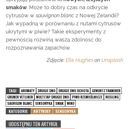
smaków
. Może to dobry czas na odkrycie
cytrusów w
sauvignon blanc
z Nowej Zelandii?
Jak wypadną w porównaniu z nutami cytrusów
ukrytymi w piwie? Takie eksperymenty z
pewnością rozwiną waszą zdolność do
rozpoznawania zapachów.
Zdjęcie:
Elle Hughes
on
Unsplash
TAGI
AROMATY
DRUGIE DNO
DRUGIE DNO OCHOTA
GEWURTZTRAMINER
GRUNER VETLINER
MULTITAP DRUGIE DNO
PIWO RZEMIEŚLNICZE
RIESLING
SAUVIGON BLANC
SENSORYKA
SMAK
WINO
KATEGORIE
ARTYKUŁY
SENSORYKA
UDOSTĘPNIJ TEN ARTYKUŁ