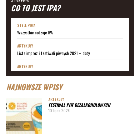
STYLE PIWA
CO TO JEST IPA?
STYLE PIWA
Wszystkie rodzaje IPA
ARTYKUŁY
Lista imprez i festiwali piwnych 2021 – daty
ARTYKUŁY
Lista imprez i festiwali piwnych 2020 – daty
NAJNOWSZE WPISY
ARTYKUŁY
Lista imprez i festiwali piwnych 2019
ARTYKUŁY
FESTIWAL PIW BEZALKOHOLOWYCH
ARTYKUŁY
10 lipca 2026
Lista imprez i festiwali piwnych 2020 – miasta
ARTYKUŁY
Pędy chmielu – danie ekskluzywne