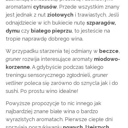
aromatami
cytrusów
. Przede wszystkim znany
jest jednak z nut
ziołowych
i trawiastych. Jeśli
odnajdziecie w ich bukiecie nutę
szparagów,
dymu
czy
białego pieprzu
, to jesteście na
tropie naprawdę dobrego wina.
W przypadku starzenia tej odmiany w
beczce
,
gruner
rozwija interesujące aromaty
miodowo-
korzenne
. A gdybyście podczas takiego
treningu sensorycznego zgłodnieli,
gruner
vetliner
poleca się zarówno do sznycla jak i do
sushi. Po prostu wino idealne!
Powyższe propozycje to nic innego jak
najbardziej znane białe wina o bardzo
wyrazistych aromatach. Pierwsze ciepłe dni
sprzyjają poszukiwaniu
nowych, lżejszych