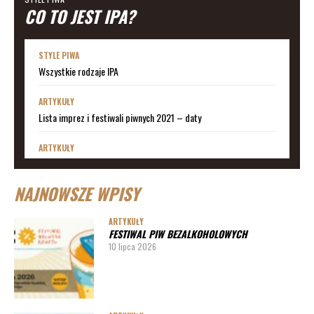
CO TO JEST IPA?
STYLE PIWA
Wszystkie rodzaje IPA
ARTYKUŁY
Lista imprez i festiwali piwnych 2021 – daty
ARTYKUŁY
Lista imprez i festiwali piwnych 2020 – daty
NAJNOWSZE WPISY
ARTYKUŁY
Lista imprez i festiwali piwnych 2019
ARTYKUŁY
FESTIWAL PIW BEZALKOHOLOWYCH
ARTYKUŁY
10 lipca 2026
Lista imprez i festiwali piwnych 2020 – miasta
ARTYKUŁY
Pędy chmielu – danie ekskluzywne