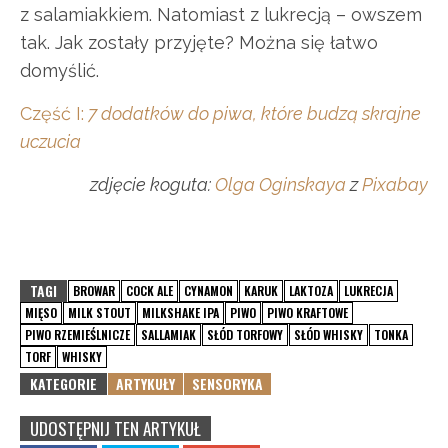
z salamiakkiem. Natomiast z lukrecją – owszem
tak. Jak zostały przyjęte? Można się łatwo
domyślić.
Część I:
7 dodatków do piwa, które budzą skrajne
uczucia
zdjęcie koguta:
Olga Oginskaya
z
Pixabay
TAGI
BROWAR
COCK ALE
CYNAMON
KARUK
LAKTOZA
LUKRECJA
MIĘSO
MILK STOUT
MILKSHAKE IPA
PIWO
PIWO KRAFTOWE
PIWO RZEMIEŚLNICZE
SALLAMIAK
SŁÓD TORFOWY
SŁÓD WHISKY
TONKA
TORF
WHISKY
KATEGORIE
ARTYKUŁY
SENSORYKA
UDOSTĘPNIJ TEN ARTYKUŁ