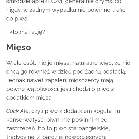
smrodzie apteki. Czyli generalnie czymś, co
nigdy, w żadnym wypadku nie powinno trafić
do piwa.
I kto ma rację?
Mięso
Wiele osób nie je mięsa, naturalne więc, że nie
chcą go również widzieć pod żadną postacią.
Jednak nawet zapaleni mięsożercy mają
pewne wątpliwości, jeśli chodzi o piwo z
dodatkiem mięsa.
Cock Ale
, czyli piwo z dodatkiem koguta. Tu
konserwatyści piwni nie powinni mieć
zastrzeżeń, bo to piwo staroangielskie,
tradycyjne. Z bardziej nowoczesnych: