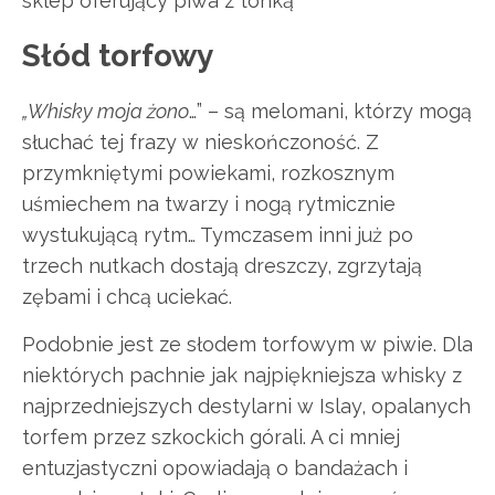
sklep oferujący piwa z tonką
Słód torfowy
„Whisky moja żono
…” – są melomani, którzy mogą
słuchać tej frazy w nieskończoność. Z
przymkniętymi powiekami, rozkosznym
uśmiechem na twarzy i nogą rytmicznie
wystukującą rytm… Tymczasem inni już po
trzech nutkach dostają dreszczy, zgrzytają
zębami i chcą uciekać.
Podobnie jest ze słodem torfowym w piwie. Dla
niektórych pachnie jak najpiękniejsza whisky z
najprzedniejszych destylarni w Islay, opalanych
torfem przez szkockich górali. A ci mniej
entuzjastyczni opowiadają o bandażach i