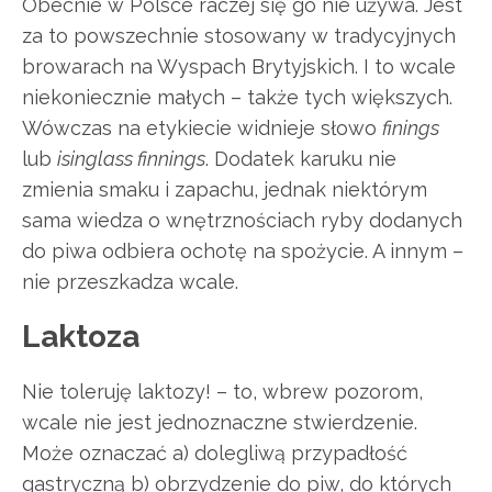
Obecnie w Polsce raczej się go nie używa. Jest
za to powszechnie stosowany w tradycyjnych
browarach na Wyspach Brytyjskich. I to wcale
niekoniecznie małych – także tych większych.
Wówczas na etykiecie widnieje słowo
finings
lub
isinglass finnings
. Dodatek karuku nie
zmienia smaku i zapachu, jednak niektórym
sama wiedza o wnętrznościach ryby dodanych
do piwa odbiera ochotę na spożycie. A innym –
nie przeszkadza wcale.
Laktoza
Nie toleruję laktozy! – to, wbrew pozorom,
wcale nie jest jednoznaczne stwierdzenie.
Może oznaczać a) dolegliwą przypadłość
gastryczną b) obrzydzenie do piw, do których