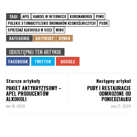
TAGI
APEL
HANDEL W INTERNECIE
KORONAWIRUS
PIWO
POLSKIE STOWARZYSZENIE BROWARÓW RZEMIEŚLNICZYCH
PSBR
SPRZEDAŻ ALKOHOLU W SIECI
WINO
KATEGORIE
ARTYKUŁY
RYNEK
UDOSTĘPNIJ TEN ARTYKUŁ
Starsze artykuły
Następny artykuł
PAKIET ANTYKRYZYSOWY –
PUBY I RESTAURACJE
APEL PRODUCENTÓW
ODMROŻONE OD
ALKOHOLI
PONIEDZIAŁKU
kwi 18, 2020
maj 17, 2020