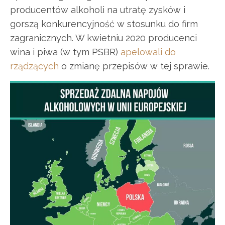
producentów alkoholi na utratę zysków i
gorszą konkurencyjność w stosunku do firm
zagranicznych. W kwietniu 2020 producenci
wina i piwa (w tym PSBR)
apelowali do
rządzących
o zmianę przepisów w tej sprawie.