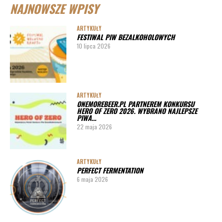
NAJNOWSZE WPISY
ARTYKUŁY
Lista imprez i festiwali piwnych 2019
ARTYKUŁY
FESTIWAL PIW BEZALKOHOLOWYCH
ARTYKUŁY
10 lipca 2026
Lista imprez i festiwali piwnych 2020 – miasta
ARTYKUŁY
Pędy chmielu – danie ekskluzywne
ARTYKUŁY
ONEMOREBEER.PL PARTNEREM KONKURSU
PORADY
HERO OF ZERO 2026. WYBRANO NAJLEPSZE
PIWA…
Jak działa instalacja do wyszynku piwa w barze
22 maja 2026
ARTYKUŁY
PERFECT FERMENTATION
6 maja 2026