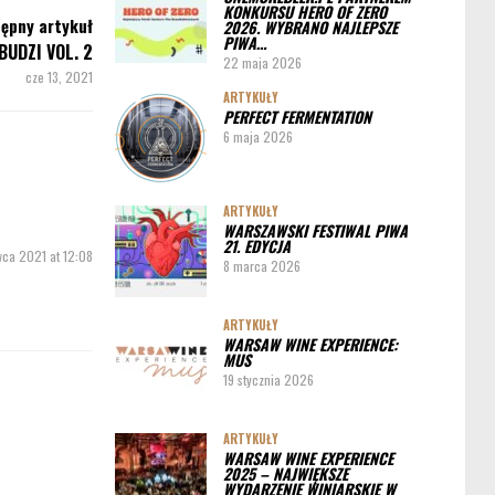
KONKURSU HERO OF ZERO
ępny artykuł
ARTYKUŁY
2026. WYBRANO NAJLEPSZE
PIWA…
Pędy chmielu – danie ekskluzywne
BUDZI VOL. 2
22 maja 2026
cze 13, 2021
PORADY
ARTYKUŁY
PERFECT FERMENTATION
Jak działa instalacja do wyszynku piwa w
6 maja 2026
barze
ARTYKUŁY
WARSZAWSKI FESTIWAL PIWA
21. EDYCJA
wca 2021 at 12:08
8 marca 2026
ARTYKUŁY
WARSAW WINE EXPERIENCE:
MUS
19 stycznia 2026
ARTYKUŁY
WARSAW WINE EXPERIENCE
2025 – NAJWIĘKSZE
WYDARZENIE WINIARSKIE W