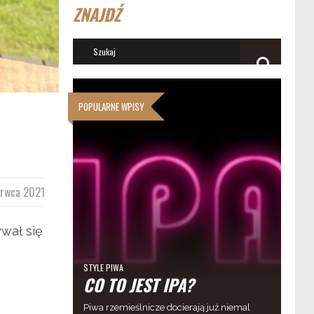
ZNAJDŹ
POPULARNE WPISY
erwca 2021
wał się
STYLE PIWA
CO TO JEST IPA?
Piwa rzemieślnicze docierają już niemal