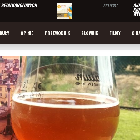
W BEZALKOHOLOWYCH
ONE
ARTYKUŁY
KON
WYB
KUŁY
OPINIE
PRZEWODNIK
SŁOWNIK
FILMY
O N