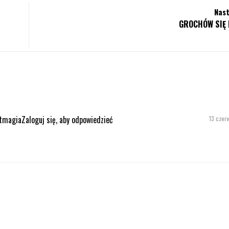
Nast
GROCHÓW SIĘ 
ftmagia
Zaloguj się, aby odpowiedzieć
13 czer