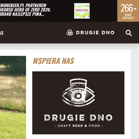
266
MOREBEER.PL PARTNEREM
KURSU HERO OF ZERO 2026.
RANO NAJLEPSZE PIWA…
NOWE
ARTYKUŁY
AS
WSPIERA NAS