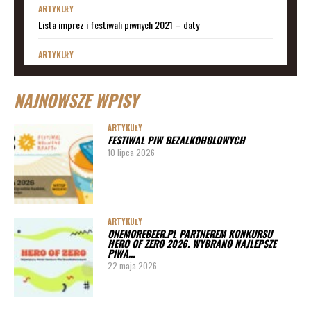
ARTYKUŁY
Lista imprez i festiwali piwnych 2021 – daty
ARTYKUŁY
Lista imprez i festiwali piwnych 2020 – daty
NAJNOWSZE WPISY
ARTYKUŁY
Lista imprez i festiwali piwnych 2019
ARTYKUŁY
FESTIWAL PIW BEZALKOHOLOWYCH
ARTYKUŁY
10 lipca 2026
Lista imprez i festiwali piwnych 2020 – miasta
ARTYKUŁY
Pędy chmielu – danie ekskluzywne
ARTYKUŁY
ONEMOREBEER.PL PARTNEREM KONKURSU
PORADY
HERO OF ZERO 2026. WYBRANO NAJLEPSZE
PIWA…
Jak działa instalacja do wyszynku piwa w barze
22 maja 2026