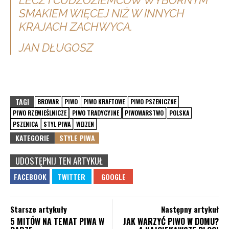
SMAKIEM WIĘCEJ NIŻ W INNYCH
KRAJACH ZACHWYCA.
JAN DŁUGOSZ
TAGI
BROWAR
PIWO
PIWO KRAFTOWE
PIWO PSZENICZNE
PIWO RZEMIEŚLNICZE
PIWO TRADYCYJNE
PIWOWARSTWO
POLSKA
PSZENICA
STYL PIWA
WEIZEN
KATEGORIE
STYLE PIWA
UDOSTĘPNIJ TEN ARTYKUŁ
Starsze artykuły
Następny artykuł
5 MITÓW NA TEMAT PIWA W
JAK WARZYĆ PIWO W DOMU?